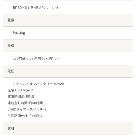
幅11.5×奥行9×高さ10.5（cm）
重量
約0.4kg
仕様
LED内蔵:0.03W 1800K 約1.5lm
電圧
リチウムイオンバッテリー 10mAh
充電:USB type C
充電時間:約4時間
連続点灯時間:約50時間
5時間タイマースイッチ付
生活防滴仕様 IP44取得
素材