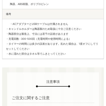
陶器、ABS樹脂、ポリプロピレン
備考
・ACアダプターとUSBケーブルは付属されません
・キャンドルホルダーは陶器製のため取扱に十分ご注意ください
・陶器部分は製造上、寸法には若干の誤差があります
・充電回数 : 300-500回（充電時間や使用時間による）
・タイマーの時間には多少の誤差があります。乱れた場合は、1度オフにしてリ
セットしてください
・水に濡れた部分はタオル等でふきとってください
注意事項
ご注文に関するご注意