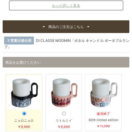
もっと詳しく見る
商品のご注文はこちら
３営業日後出荷
DI CLASSE MOOMIN「ポタル キャンドル ポータブルラン
プ」
商品をお選びください
販売終了
80th limited edition
ニョロニョロ
リトルミイ
￥11,099
￥9,999
￥9,999