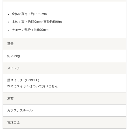
全体の高さ：約1220mm
本体：高さ約510mm×直径約500mm
チェーン部分：約500mm
重量
約 3.2kg
スイッチ
壁スイッチ（ON/OFF）
本体にスイッチはついておりません
素材
ガラス、スチール
電球口金