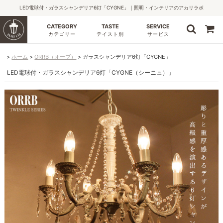
LED電球付・ガラスシャンデリア6灯「CYGNE」｜照明・インテリアのアカリラボ
CATEGORY
TASTE
SERVICE
カテゴリー
テイスト別
サービス
ホーム
ORRB（オーブ）
ガラスシャンデリア6灯「CYGNE」
LED電球付・ガラスシャンデリア6灯「CYGNE（シーニュ）」