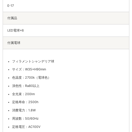
E-17
付属品
LED電球×6
付属電球
フィラメントシャンデリア球
サイズ：W35×H90mm
色温度：2700k（電球色）
演色性：Ra80以上
全光束：200lm
定格寿命：2500h
消費電力：1.8W
周波数：50/60Hz
定格電圧：AC100V