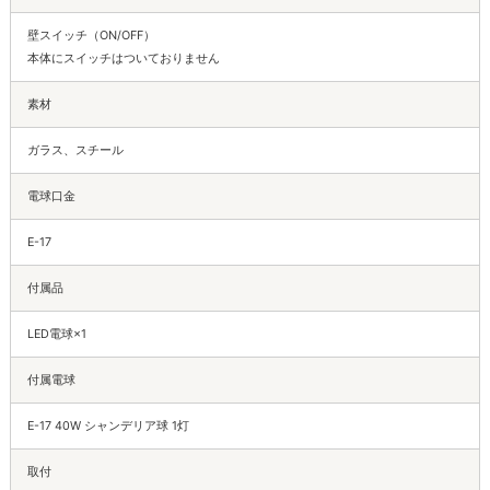
壁スイッチ（ON/OFF）
本体にスイッチはついておりません
素材
ガラス、スチール
電球口金
E-17
付属品
LED電球×1
付属電球
E-17 40W シャンデリア球 1灯
取付