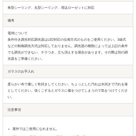
角型シーリング、丸型シーリング、埋込ローゼットに対応
備考
電球について
条件付き調光対応調光器はLED対応の位相方式のものをご使用ください。3線式
などの制御調光方式は対応しておりません。調光器の種類によっては上記の条件
でも調光ができない、チラつき、立ち消えする場合があります。その際は別の調
光器をご準備ください。
ガラスのお手入れ
柔らかい布で優しく乾拭きしてください。ちょっとした汚れは水拭きで汚れを落
としてください。強くこするとガラスに傷をつけてしまうので気をつけてくださ
い。
注意事項
屋外ではご使用になれません。