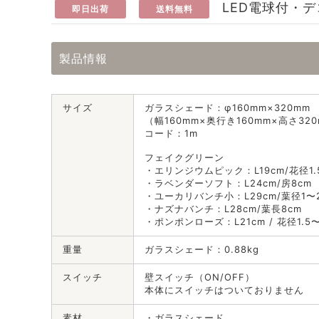
LED電球付・
即日出荷
送料無料
製品情報
サイズ
ガラスシェード：φ160mm×320mm
（幅160mm×奥行き160mm×高さ32
コード：1m
フェイクグリーン
・エリンジウムピック：L19cm/花径1.
・ラベンダーソフト：L24cm/房8cm
・ユーカリバンチ小：L29cm/葉径1〜2
・ナズナバンチ：L28cm/葉長8cm
・ポンポンローズ：L21cm / 花径1.5〜
重量
ガラスシェード：0.88kg
スイッチ
壁スイッチ（ON/OFF）
本体にスイッチはついておりません
素材
・ガラスシェード