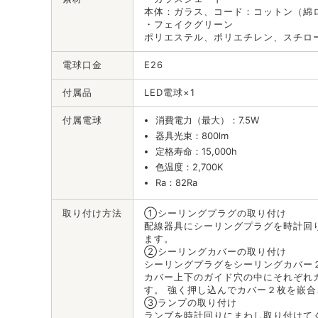
本体：ガラス、コード：コットン（綿
・フェイクグリーン
ポリエステル、ポリエチレン、スチロ
電球口金
E26
付属品
LED電球×1
付属電球
消費電力（最大）：7.5W
器具光束：800lm
定格寿命：15,000h
色温度：2,700K
Ra：82Ra
取り付け方法
①シーリングプラグの取り付け
配線器具にシーリングプラグを時計回
ます。
②シーリングカバーの取り付け
シーリングプラグをシーリングカバー
カバー上下のガイド穴の中にそれぞれ
す。 強く押し込んでカバー２枚を嵌
③ランプの取り付け
ランプを時計回りにまわし取り付けて