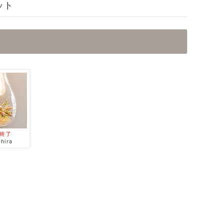
ット
終了
-hira