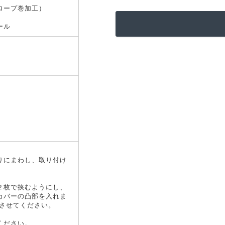
ロープ巻加工）
ール
りにまわし、取り付け
２枚で挟むようにし、
カバーの凸部を入れま
合させてください。
ください。