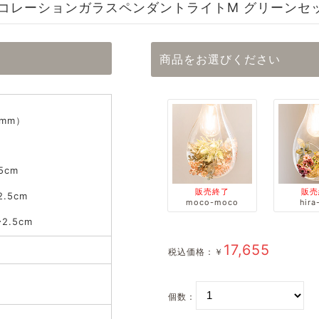
デコレーションガラスペンダントライトM グリーンセ
商品をお選びください
0mm）
5cm
販売終了
販売
.5cm
moco-moco
hira
2.5cm
17,655
税込価格：
￥
個数：