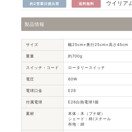
ウイリア
約2営業日後出荷
送料無料
製品情報
サイズ
幅25cm×奥行25cm×高さ45cm
重量
約700g
スイッチ・コード
ロータリースイッチ
電圧
60W
電球口金
E26
付属電球
E26白熱電球1個
素材
本体：木（ブナ材）
シェード：枠/スチール
布地：綿