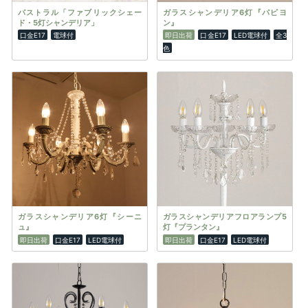
パストラル「ファブリックシェー
ガラスシャンデリア6灯『パピヨ
ド・5灯シャンデリア」
ン』
口金E17
電球付
即日出荷
口金E17
LED電球付
全3
色
ガラスシャンデリア6灯『シーニ
ガラスシャンデリアフロアランプ5
ュ』
灯『プランタン』
即日出荷
口金E17
LED電球付
即日出荷
口金E17
LED電球付