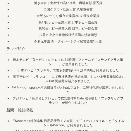
働きやすく生産性の高い企業・職場表彰 優秀賞
全国クラウド活用大賞 八尾市長賞
大阪ものづくり優良企業賞2017 優良企業賞
第17回ホビー産業大賞 日本ホビー協会賞
第16回ホビー産業大賞 日本ホビー協会賞
八尾市中小企業地域経済振興功績者顕彰
令和元年度 新・ダイバーシティ経営企業100選
テレビ紹介
日本テレビ「有吉ゼミ」のヒロミの24時間リフォームで「
ステンドグラス風
シート
」が使用されました
日本テレビ「スッキリ」で友安製作所Cafe 浅草橋店が紹介されました
関西テレビ「ウラマヨ！」にて弊社代表が番組出演、および友安製作所Cafe
＆Bar 阿倍野が紹介されました
FMちゃお「span!水本の凱旋ラジオfeat.マコト」に弊社代表が出演いたしまし
た
フジテレビ「めざましテレビ」で友安製作所Cafe 浅草橋と「
ファブリックプ
ランツ
」が紹介されました
新聞・雑誌掲載
「MonoMax特別編集 日用品優秀モノ大賞」で「
ユカハリタイル
」と「
タイル
シールDecore
」が紹介されました