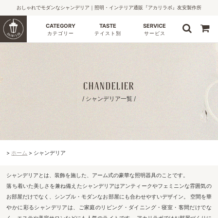
おしゃれでモダンなシャンデリア｜照明・インテリア通販『アカリラボ』友安製作所
CATEGORY
TASTE
SERVICE
カテゴリー
テイスト別
サービス
CHANDELIER
/ シャンデリア一覧 /
ホーム
シャンデリア
シャンデリアとは、装飾を施した、アーム式の豪華な照明器具のことです。
落ち着いた美しさを兼ね備えたシャンデリアはアンティークやフェミニンな雰囲気の
お部屋だけでなく、シンプル・モダンなお部屋にも合わせやすいデザイン。 空間を華
やかに彩るシャンデリアは、ご家庭のリビング・ダイニング・寝室・客間だけでな
く、エステや美容サロンなどにも人気のライトです。 アカリラボではお部屋づくりに