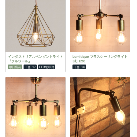
インダストリアルペンダントライト
Lumitique ブラスシーリングライト
『クルワール』
3灯 E26
即日出荷
口金E17
LED電球付
口金E26