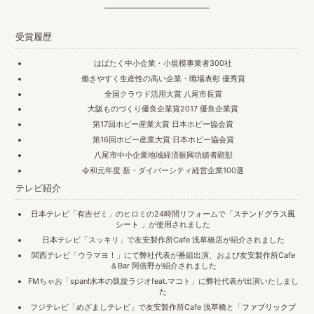
受賞履歴
はばたく中小企業・小規模事業者300社
働きやすく生産性の高い企業・職場表彰 優秀賞
全国クラウド活用大賞 八尾市長賞
大阪ものづくり優良企業賞2017 優良企業賞
第17回ホビー産業大賞 日本ホビー協会賞
第16回ホビー産業大賞 日本ホビー協会賞
八尾市中小企業地域経済振興功績者顕彰
令和元年度 新・ダイバーシティ経営企業100選
テレビ紹介
日本テレビ「有吉ゼミ」のヒロミの24時間リフォームで「
ステンドグラス風
シート
」が使用されました
日本テレビ「スッキリ」で友安製作所Cafe 浅草橋店が紹介されました
関西テレビ「ウラマヨ！」にて弊社代表が番組出演、および友安製作所Cafe
＆Bar 阿倍野が紹介されました
FMちゃお「span!水本の凱旋ラジオfeat.マコト」に弊社代表が出演いたしまし
た
フジテレビ「めざましテレビ」で友安製作所Cafe 浅草橋と「
ファブリックプ