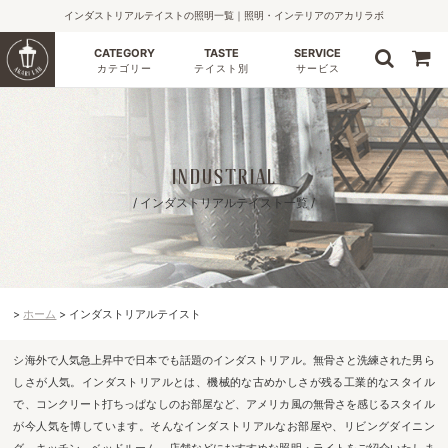
インダストリアルテイストの照明一覧｜照明・インテリアのアカリラボ
CATEGORY
TASTE
SERVICE
カテゴリー
テイスト別
サービス
INDUSTRIAL
/ インダストリアルテイスト一覧 /
ホーム
インダストリアルテイスト
シ海外で人気急上昇中で日本でも話題のインダストリアル。無骨さと洗練された男ら
しさが人気。インダストリアルとは、機械的な古めかしさが残る工業的なスタイル
で、コンクリート打ちっぱなしのお部屋など、アメリカ風の無骨さを感じるスタイル
が今人気を博しています。そんなインダストリアルなお部屋や、リビングダイニン
グ、キッチン、ベッドルーム、店舗などにおすすめな照明・ライトをご紹介いたしま