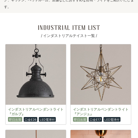
す。
INDUSTRIAL ITEM LIST
/ インダストリアルテイスト一覧 /
インダストリアルペンダントライト
インダストリアルペンダントライト
『ガルブ』
『アンジュ』
即日出荷
口金E26
LED電球付
即日出荷
口金E17
LED電球付