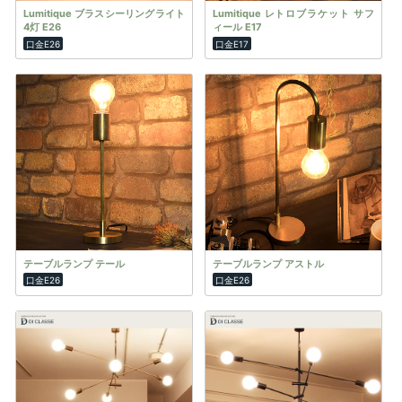
Lumitique ブラスシーリングライト
Lumitique レトロブラケット サフ
4灯 E26
ィール E17
口金E26
口金E17
テーブルランプ テール
テーブルランプ アストル
口金E26
口金E26