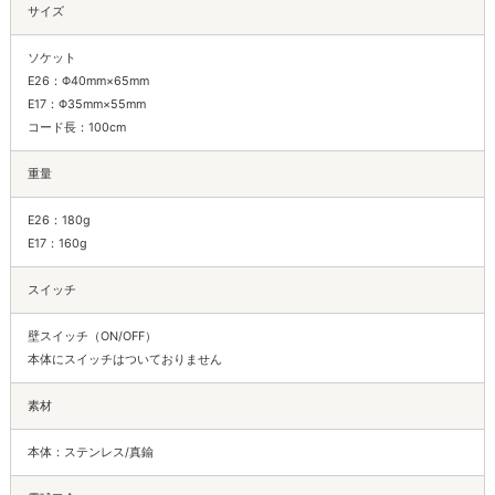
サイズ
ソケット
E26：Φ40mm×65mm
E17：Φ35mm×55mm
コード長：100cm
重量
E26：180g
E17：160g
スイッチ
壁スイッチ（ON/OFF）
本体にスイッチはついておりません
素材
本体：ステンレス/真鍮