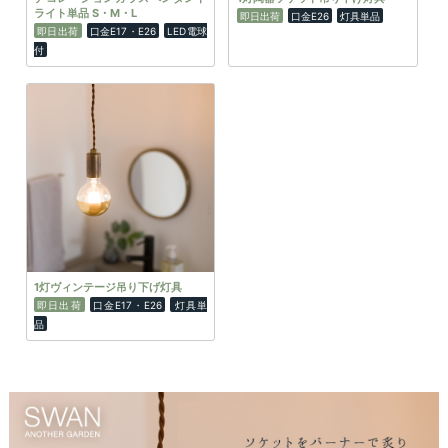
ライト単品 S・M・L
即日出荷
口金E26
灯具単品
即日出荷
口金E17・E26
LED電球
付
1灯ヴィンテージ吊り下げ灯具
即日出荷
口金E17・E26
灯具単
品