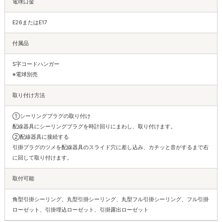
電球口金
E26またはE17
付属品
S字コードハンガー
※電球別売
取り付け方法
①シーリングプラグの取り付け
配線器具にシーリングプラグを時計回りにまわし、取り付けます。
②配線器具に接続する
引掛プラグのツメを配線器具のスライド穴に差し込み、カチッと音がするまで右
に回して取り付けます。
取付可能
角型引掛シーリング、丸型引掛シーリング、丸型フル引掛シーリング、フル引掛
ローゼット、引掛埋込ローゼット、引掛露出ローゼット