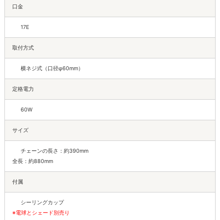
口金
17E
取付方式
横ネジ式（口径φ60mm）
定格電力
60W
サイズ
チェーンの長さ：約390mm
全長：約880mm
付属
シーリングカップ
※電球とシェード別売り