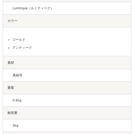
Lumitique（ルミティーク）
カラー
ゴールド
アンティーク
素材
真鍮等
重量
0.8kg
耐荷重
3kg