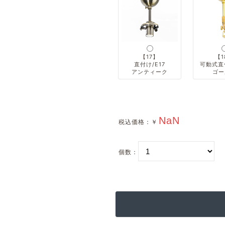
【17】
【1
直付け/E17
可動式直付
アンティーク
ゴー
税込価格：
￥
個数：