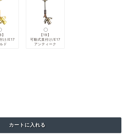
8】
【19】
け/E17
可動式直付け/E17
ルド
アンティーク