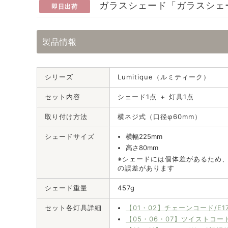
ガラスシェード「ガラスシェ
即日出荷
製品情報
シリーズ
Lumitique（ルミティーク）
セット内容
シェード1点 ＋ 灯具1点
取り付け方法
横ネジ式（口径φ60mm）
シェードサイズ
横幅225mm
高さ80mm
※シェードには個体差があるため
の誤差があります
シェード重量
457g
セット各灯具詳細
【01・02】チェーンコード/E1
【05・06・07】ツイストコード