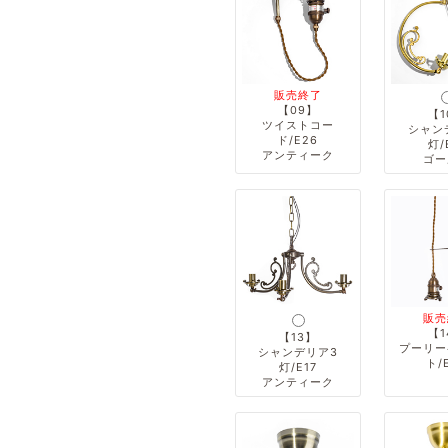
販売終了
【09】
【1
ツイストコー
シャン
ド/E26
灯/
アンティーク
ゴー
販売
【1
【13】
プーリー
シャンデリア3
ト/
灯/E17
アンティーク