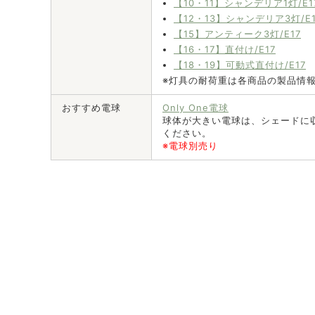
【10・11】シャンデリア1灯/E1
【12・13】シャンデリア3灯/E1
【15】アンティーク3灯/E17
【16・17】直付け/E17
【18・19】可動式直付け/E17
※灯具の耐荷重は各商品の製品情
おすすめ電球
Only One電球
球体が大きい電球は、シェードに
ください。
※電球別売り