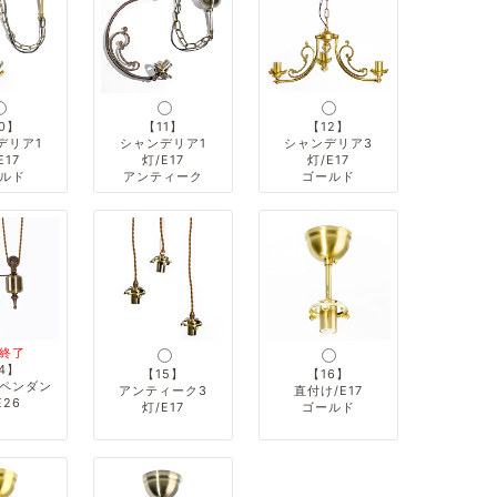
0】
【11】
【12】
デリア1
シャンデリア1
シャンデリア3
E17
灯/E17
灯/E17
ルド
アンティーク
ゴールド
終了
4】
【15】
【16】
ペンダン
アンティーク3
直付け/E17
E26
灯/E17
ゴールド