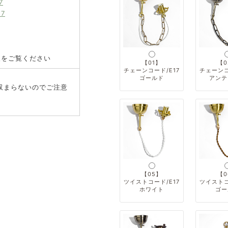
7
7
報をご覧ください
【01】
【0
チェーンコード/E17
チェーンコ
ゴールド
アンテ
収まらないのでご注意
【05】
【0
ツイストコード/E17
ツイストコ
ホワイト
ゴー