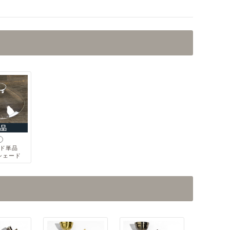
ド単品
シェード