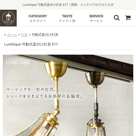
Lumitique 可動式直付け灯具 E17｜照明・インテリアのアカリラボ
CATEGORY
TASTE
SERVICE
カテゴリー
テイスト別
サービス
ホーム
灯具
可動式直付け灯具
Lumitique 可動式直付け灯具 E17