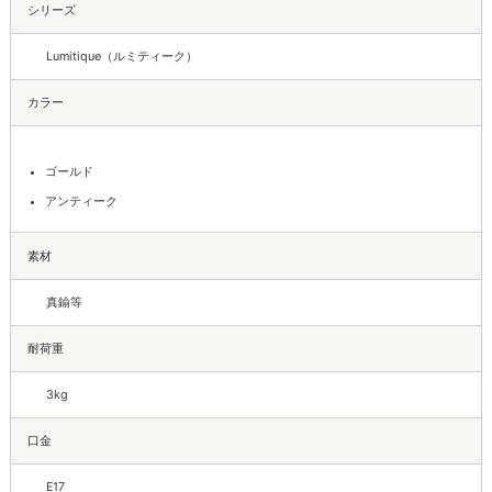
シリーズ
Lumitique（ルミティーク）
カラー
ゴールド
アンティーク
素材
真鍮等
耐荷重
3kg
口金
E17