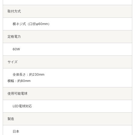
取付方式
横ネジ式（口径φ60mm）
定格電力
60W
サイズ
全体長さ：約230mm
横幅：約80mm
使用可能電球
LED電球対応
製造
日本