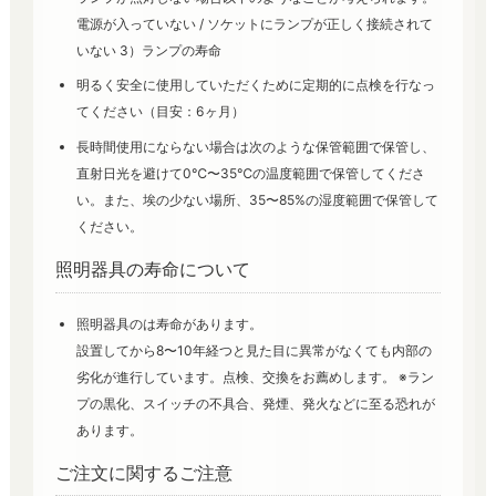
電源が入っていない / ソケットにランプが正しく接続されて
いない 3）ランプの寿命
明るく安全に使用していただくために定期的に点検を行なっ
てください（目安：6ヶ月）
長時間使用にならない場合は次のような保管範囲で保管し、
直射日光を避けて0℃〜35℃の温度範囲で保管してくださ
い。また、埃の少ない場所、35〜85%の湿度範囲で保管して
ください。
照明器具の寿命について
照明器具のは寿命があります。
設置してから8〜10年経つと見た目に異常がなくても内部の
劣化が進行しています。点検、交換をお薦めします。 ※ラン
プの黒化、スイッチの不具合、発煙、発火などに至る恐れが
あります。
ご注文に関するご注意